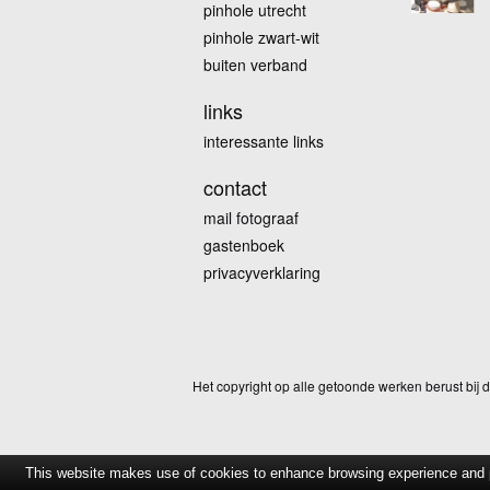
pinhole utrecht
pinhole zwart-wit
buiten verband
links
interessante links
contact
mail fotograaf
gastenboek
privacyverklaring
Het copyright op alle getoonde werken berust bij
This website makes use of cookies to enhance browsing experience and pr