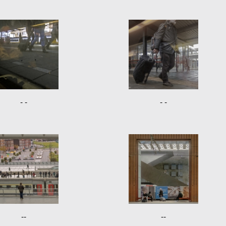
- -
- -
--
--