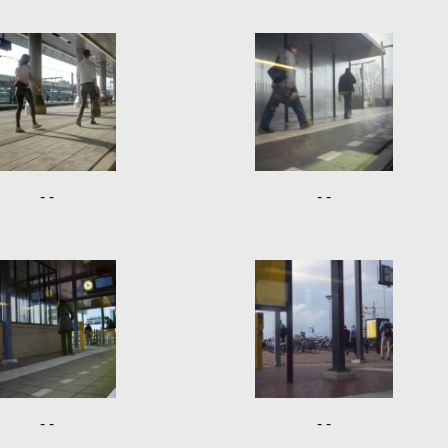
- -
- -
- -
- -