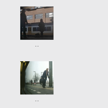
- -
- -