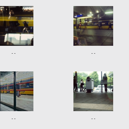
- -
- -
- -
- -