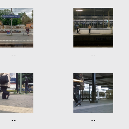
- -
- -
- -
- -