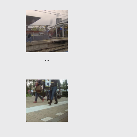
- -
- -