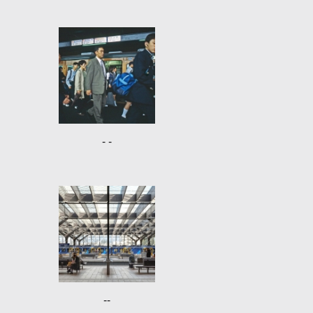
- -
--