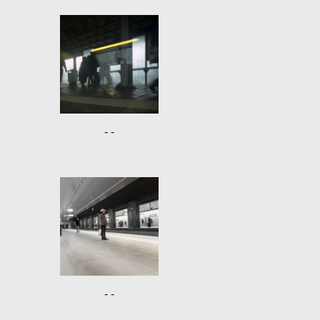
- -
- -