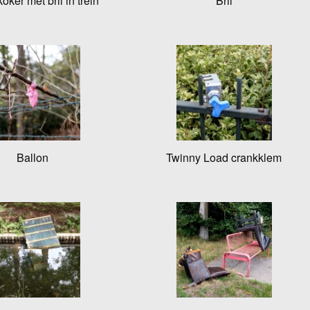
koker met bril in trein
Bril
Ballon
Twinny Load crankklem