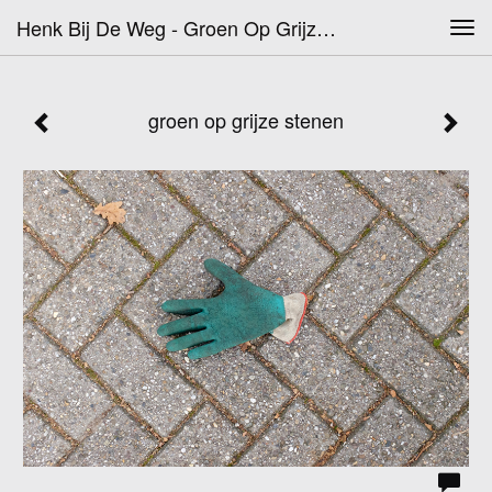
Henk Bij De Weg - Groen Op Grijze Stenen
Tog
navi
groen op grijze stenen